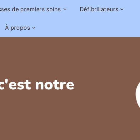
ses de premiers soins
Défibrillateurs
sses complètes
Philips
À propos
ets et sacs de transports
Zoll
Notre entreprise
Nous joindre
c'est notre