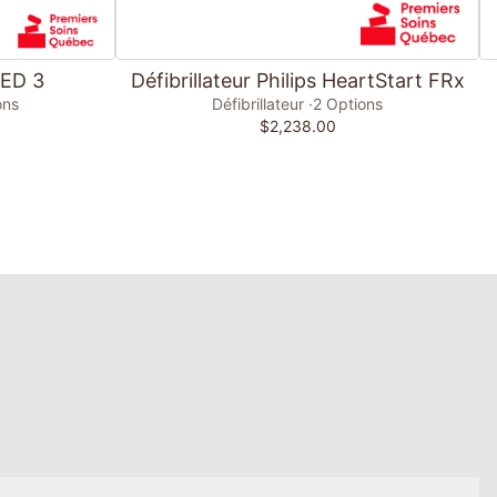
Ajouter au panier
AED 3
Défibrillateur Philips HeartStart FRx
ons
Défibrillateur
2 Options
$2,238.00